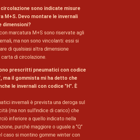
i circolazione sono indicate misure
a M+S. Devo montare le invernali
e dimensioni?
 con marcatura M+S sono riservate agli
rnali, ma non sono vincolanti: essi si
e di qualsiasi altra dimensione
carta di circolazione.
sono prescritti pneumatici con codice
V", ma il gommista mi ha detto che
che le invernali con codice "H". È
atici invernali è prevista una deroga sul
ità (ma non sull'indice di carico) che
ciò inferiore a quello indicato nella
lazione, purché maggiore o uguale a "Q"
el caso si montino gomme winter con