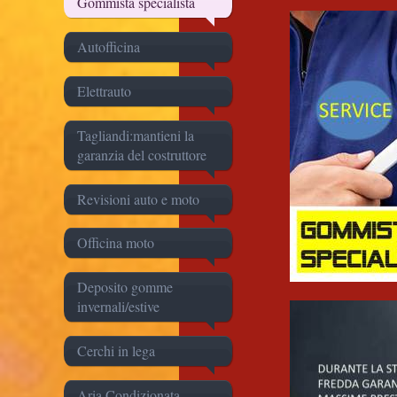
Gommista specialista
Autofficina
Elettrauto
Tagliandi:mantieni la
garanzia del costruttore
Revisioni auto e moto
Officina moto
Deposito gomme
invernali/estive
Cerchi in lega
Aria Condizionata