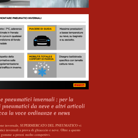
 pneumatici invernali : per la
 pneumatici da neve e altri articoli
icca la voce ordinanze e news
agione invernale, SUPERMERCATO DEL PNEUMATICO vi
ci invernali a prova di ghiacccio e neve. Oltre a questo
he gomme a prezzi molto competitvi.