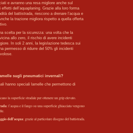
cciati e avranno una resa migliore anche sul
 effetti dell’aquaplaning. Grazie alla loro forma
ndità del battistrada, riescono a drenare l’acqua e
 Anche la trazione migliora rispetto a quella offerta
tivo.
 scelta per la sicurezza: una volta che la 
ina allo zero, il rischio di avere incidenti 
iore. In soli 2 anni, la legislazione tedesca sui 
ha permesso di ridurre del 50% gli incidenti 
amelle sugli pneumatici invernali?
nali hanno speciali lamelle che permettono di
lcano la superficie stradale per ottenere un grip elevato.
trada
: l’acqua e il fango su una superficie ghiacciata vengono
lle.
ggio dell’acqua
: grazie al particolare disegno del battistrada.