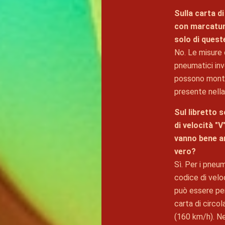
Sulla carta d
con marcatur
solo di quest
No. Le misure
pneumatici inve
possono montar
presente nella 
Sul libretto 
di velocità "
vanno bene an
vero?
Sì. Per i pneum
codice di veloc
può essere per
carta di circo
(160 km/h). N