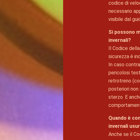
codice di velo
necessario app
visibile dal gu
Si possono m
invernali?
Il Codice dell
sicurezza è in
In caso contrar
pericolosi tes
retrotreno (con
posteriori non
sterzo. E anche
comportamento
Quando è cons
invernali usu
Anche se il Co