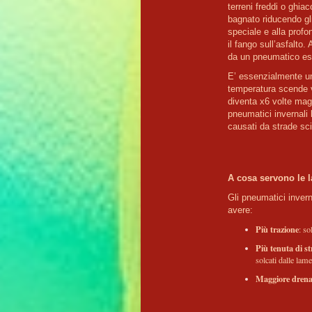
terreni freddi o ghia
bagnato riducendo gli
speciale e alla profo
il fango sull’asfalto.
da un pneumatico es
E’ essenzialmente una
temperatura scende vic
diventa x6 volte magg
pneumatici invernali 
A cosa servono le l
Gli pneumatici inver
avere:
Più trazione
: so
Più tenuta di s
solcati dalle lame
Maggiore drena