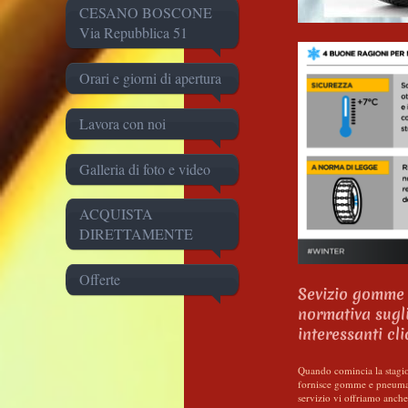
CESANO BOSCONE
Via Repubblica 51
Orari e giorni di apertura
Lavora con noi
Galleria di foto e video
ACQUISTA
DIRETTAMENTE
Offerte
Sevizio gomme e
normativa sugli
interessanti cl
Quando comincia la st
fornisce gomme e pneumati
servizio vi offriamo anc