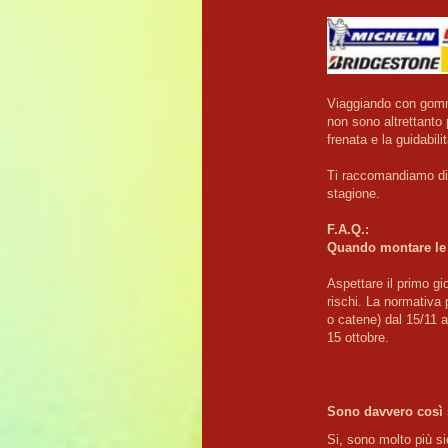
Viaggiando con gomme
non sono altrettanto 
frenata e la guidabil
Ti raccomandiamo di 
stagione.

F.A.Q.:
Quando montare le 
Aspettare il primo gio
rischi. La normativa 
o catene) dal 15/11 a
Sono davvero così s
Si, sono molto più s